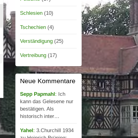
Schlesien
(10)
Tschechien
(4)
Verständigung
(25)
Vertreibung
(17)
Neue Kommentare
Sepp Papmahl
:
Ich
kann das Gelesene nur
bestätigen. Als
historisch inter…
Yahel
:
3.Churchill 1934
zu Heinrich Brüning: