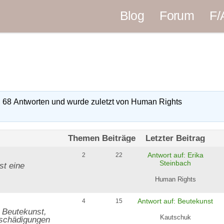
Blog
Forum
F/
 68 Antworten und wurde zuletzt
von Human Rights
Themen
Beiträge
Letzter Beitrag
Antwort auf: Erika
2
22
Steinbach
st eine
Human Rights
Antwort auf: Beutekunst
4
15
 Beutekunst,
Kautschuk
tschädigungen