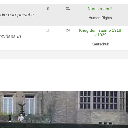
Nordstream 2
8
31
die europäische
Human Rights
Krieg der Träume 1918
11
24
– 1939
nziöses in
Kautschuk