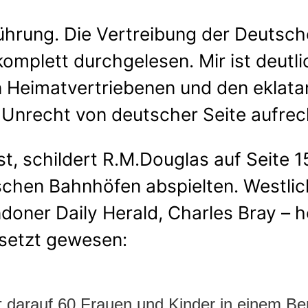
rung. Die Vertreibung der Deutsch
komplett durchgelesen. Mir ist deut
en Heimatvertriebenen und den eklat
it Unrecht von deutscher Seite aufr
st, schildert R.M.Douglas auf Seite 1
chen Bahnhöfen abspielten. Westlich
oner Daily Herald, Charles Bray – h
tsetzt gewesen:
 darauf 60 Frauen und Kinder in einem Be