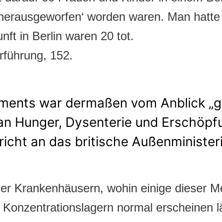
herausgeworfen‘ worden waren. Man hatte
nft in Berlin waren 20 tot.
führung, 152.
iments war dermaßen vom Anblick „g
n Hunger, Dysenterie und Erschöpfun
icht an das britische Außenminister
iner Krankenhäusern, wohin einige dieser M
n Konzentrationslagern normal erscheinen l