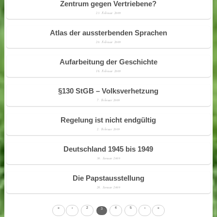
Zentrum gegen Vertriebene?
23. Februar 2009
Atlas der aussterbenden Sprachen
20. Februar 2009
Aufarbeitung der Geschichte
16. Februar 2009
§130 StGB – Volksverhetzung
7. Februar 2009
Regelung ist nicht endgültig
2. Februar 2009
Deutschland 1945 bis 1949
30. Januar 2009
Die Papstausstellung
26. Januar 2009
«
‹
2
4
5
›
»
3