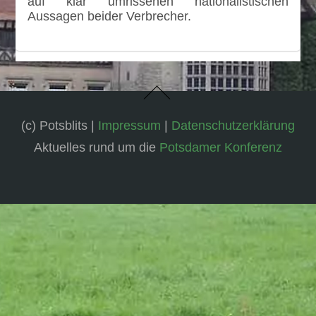
auf klar umrissenen nationalistischen
Aussagen beider Verbrecher.
(c) Potsblits |
Impressum
|
Datenschutzerklärung
Aktuelles rund um die
Potsdamer Konferenz