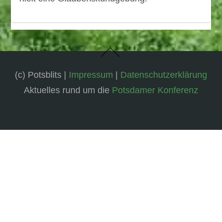
(c) Potsblits |
Impressum
|
Datenschutzerklärung
Aktuelles rund um die
Potsdamer Konferenz