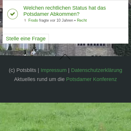
Welchen rechtlichen Status hat das
Potsdamer Abkommen?
Frodo
fragte vor 10 Jahren
•
Recht
Stelle eine Frage
(c) Potsblits |
Impressum
|
Datenschutzerklärung
Aktuelles rund um die
Potsdamer Konferenz