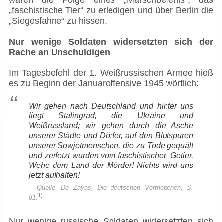
waren die Folge eines „Marschbefehls“, das
„faschistische Tier“ zu erledigen und über Berlin die
„Siegesfahne“ zu hissen.
Nur wenige Soldaten widersetzten sich der
Rache an Unschuldigen
Im Tagesbefehl der 1. Weißrussischen Armee hieß
es zu Beginn der Januaroffensive 1945 wörtlich:
Wir gehen nach Deutschland und hinter uns
liegt Stalingrad, die Ukraine und
Weißrussland; wir gehen durch die Asche
unserer Städte und Dörfer, auf den Blutspuren
unserer Sowjetmenschen, die zu Tode gequält
und zerfetzt wurden vom faschistischen Getier.
Wehe dem Land der Mörder! Nichts wird uns
jetzt aufhalten!
Quelle: De Zayas, Die deutschen Vertriebenen, S.
1)
81.
Nur wenige russische Soldaten widersetzten sich