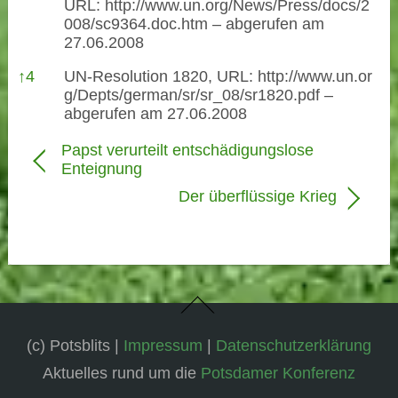
URL:
http://www.un.org/News/Press/docs/2
008/sc9364.doc.htm
– abgerufen am
27.06.2008
↑
4
UN-Resolution 1820, URL:
http://www.un.or
g/Depts/german/sr/sr_08/sr1820.pdf
–
abgerufen am 27.06.2008
Papst verurteilt entschädigungslose
Enteignung
Der überflüssige Krieg
(c) Potsblits |
Impressum
|
Datenschutzerklärung
Aktuelles rund um die
Potsdamer Konferenz