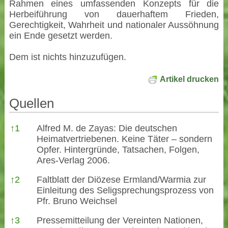
Rahmen eines umfassenden Konzepts für die
Herbeiführung von dauerhaftem Frieden,
Gerechtigkeit, Wahrheit und nationaler Aussöhnung
ein Ende gesetzt werden.
Dem ist nichts hinzuzufügen.
Artikel drucken
Quellen
Quellen
↑
1
Alfred M. de Zayas: Die deutschen
Heimatvertriebenen. Keine Täter – sondern
Opfer. Hintergründe, Tatsachen, Folgen,
Ares-Verlag 2006.
↑
2
Faltblatt der Diözese Ermland/Warmia zur
Einleitung des Seligsprechungsprozess von
Pfr. Bruno Weichsel
↑
3
Pressemitteilung der Vereinten Nationen,