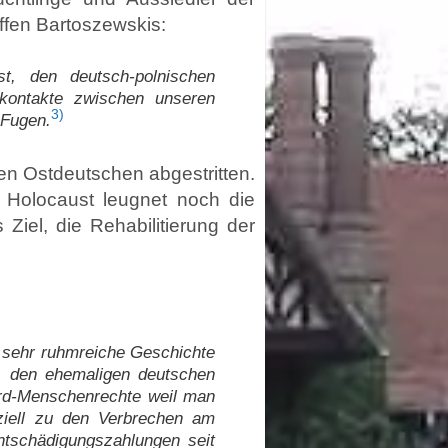
ffen Bartoszewskis:
st, den deutsch-polnischen
rkontakte zwischen unseren
3)
 Fugen.
den Ostdeutschen abgestritten.
Holocaust leugnet noch die
iel, die Rehabilitierung der
:
r sehr ruhmreiche Geschichte
s den ehemaligen deutschen
ard-Menschenrechte weil man
iziell zu den Verbrechen am
tschädigungszahlungen seit