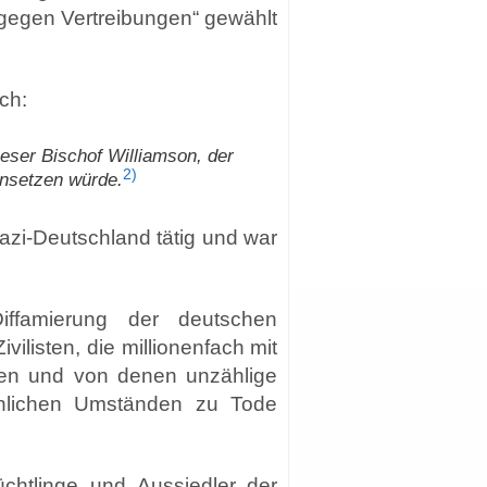
 gegen Vertreibungen“ gewählt
ch:
eser Bischof Williamson, der
2)
insetzen würde.
zi-Deutschland tätig und war
Diffamierung der deutschen
ilisten, die millionenfach mit
den und von denen unzählige
schlichen Umständen zu Tode
chtlinge und Aussiedler der