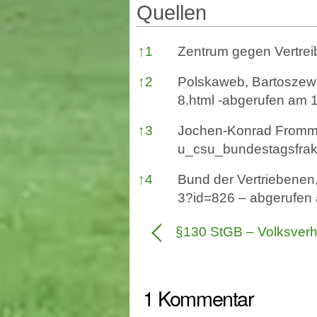
Quellen
Quellen
↑
1
Zentrum gegen Vertre
↑
2
Polskaweb, Bartoszew
8.html
-abgerufen am 
↑
3
Jochen-Konrad Fromme
u_csu_bundestagsfrak
↑
4
Bund der Vertriebenen
3?id=826
– abgerufen
§130 StGB – Volksver
1 Kommentar