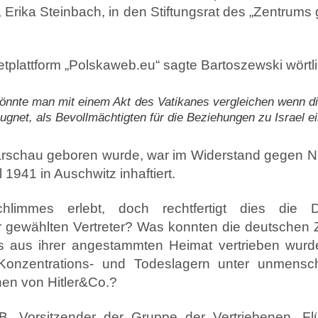
 Erika Steinbach, in den Stiftungsrat des „Zentrums
tplattform „Polskaweb.eu“ sagte Bartoszewski wörtli
önnte man mit einem Akt des Vatikanes vergleichen wenn di
ugnet, als Bevollmächtigten für die Beziehungen zu Israel e
arschau geboren wurde, war im Widerstand gegen Na
1941 in Auschwitz inhaftiert.
hlimmes erlebt, doch rechtfertigt dies die 
 gewählten Vertreter? Was konnten die deutschen Ziv
s aus ihrer angestammten Heimat vertrieben wur
-, Konzentrations- und Todeslagern unter unmen
hen von Hitler&Co.?
Vorsitzender der Gruppe der Vertriebenen, Flü