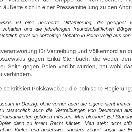
ußerte sich in einer Pressemitteilung zu den Angri
wskis ist eine unerhörte Diffamierung, die geeignet i
 schaden und die jahrelangen freundschaftlichen Bürge
ichtlich gerät die derzeitige Debatte in Polen völlig aus den
itverantwortung für Vertreibung und Völkermord an 
szewskis gegen Erika Steinbach, die weder den 
er Seite gegen Polen verübt wurden, hat wohl das Z
u verhindern.
se kritisiert Polskaweb.eu die polnische Regierung
Museum in Danzig, ohne vorher auch die eigene nicht imme
ozu tatsächlich auch die Vertreibungen von Deutschen au
n Grausamkeiten gehören müssen. Man blockiert EU Stand
s Opfer dann zu ihrem Recht kämen. Man steht nicht off
wabne, Kielce und anderswo, sondern zögert sogar die En