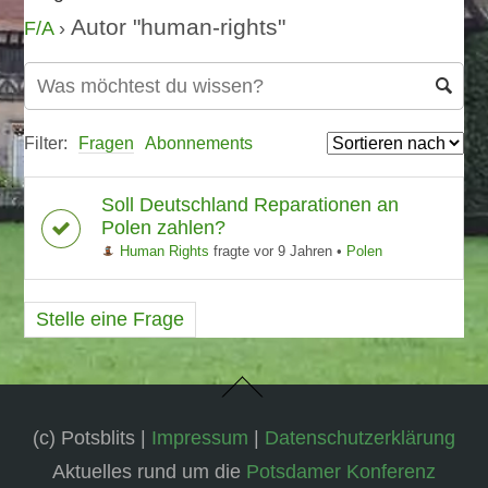
Autor "human-rights"
F/A
›
Filter:
Fragen
Abonnements
Soll Deutschland Reparationen an
Polen zahlen?
Human Rights
fragte vor 9 Jahren
•
Polen
Stelle eine Frage
(c) Potsblits |
Impressum
|
Datenschutzerklärung
Aktuelles rund um die
Potsdamer Konferenz