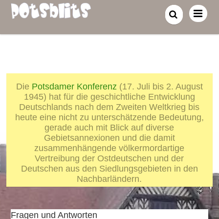
Die
Potsdamer Konferenz
(17. Juli bis 2. August
1945) hat für die geschichtliche Entwicklung
Deutschlands nach dem Zweiten Weltkrieg bis
heute eine nicht zu unterschätzende Bedeutung,
gerade auch mit Blick auf diverse
Gebietsannexionen und die damit
zusammenhängende völkermordartige
Vertreibung der Ostdeutschen und der
Deutschen aus den Siedlungsgebieten in den
Nachbarländern.
Fragen und Antworten