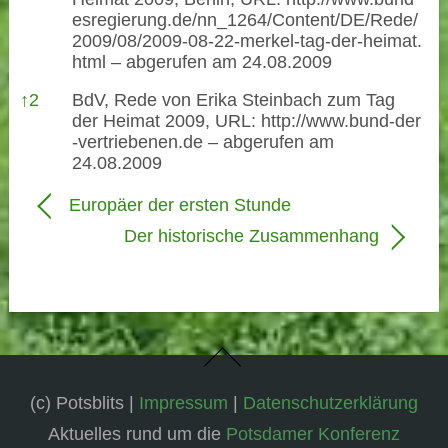
esregierung.de/nn_1264/Content/DE/Rede/
2009/08/2009-08-22-merkel-tag-der-heimat.
html
– abgerufen am 24.08.2009
↑
2
BdV, Rede von Erika Steinbach zum Tag
der Heimat 2009, URL:
http://www.bund-der
-vertriebenen.de
– abgerufen am
24.08.2009
Europäer der ersten Stunde
Der historische Zusammenhang
(c) Potsblits |
Impressum
|
Datenschutzerklärung
Aktuelles rund um die
Potsdamer Konferenz