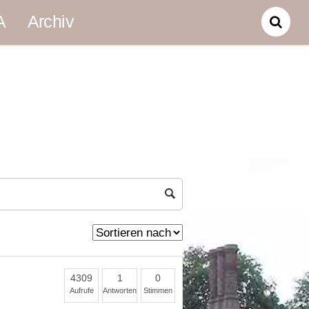
A
Archiv
4309
1
0
Aufrufe
Antworten
Stimmen