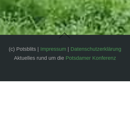
(c) Potsblits |
Impressum
|
Datenschutzerklärung
Aktuelles rund um die
Potsdamer Konferenz