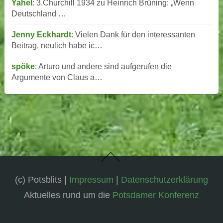
Yahel
:
3.Churchill 1934 zu Heinrich Brüning: „Wenn
Deutschland …
Jenny Eckhardt
:
Vielen Dank für den interessanten
Beitrag. neulich habe ic…
spöke
:
Arturo und andere sind aufgerufen die
Argumente von Claus a…
(c) Potsblits |
Impressum
|
Datenschutzerklärung
Aktuelles rund um die
Potsdamer Konferenz