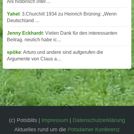
Als historisch inter…
Yahel
:
3.Churchill 1934 zu Heinrich Brüning: „Wenn
Deutschland …
Jenny Eckhardt
:
Vielen Dank für den interessanten
Beitrag. neulich habe ic…
spöke
:
Arturo und andere sind aufgerufen die
Argumente von Claus a…
(c) Potsblits |
Impressum
|
Datenschutzerklärung
Aktuelles rund um die
Potsdamer Konferenz