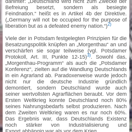
dahinter: „Deutschland wird nicht zum Zwecke der
Befreiung besetzt, sondern als besiegte
Feindnation.“ heißt es in Artikel 4b der Direktive.
(„Germany will not be occupied for the purpose of
2)
liberation but as a defeated enemy nation.“)
Viele der in Potsdam festgelegten Prinzipien für die
Besatzungspolitik knüpfen an „Morgenthau“ an und
verschärfen sie sogar teilweise (vgl. Potsdamer
3)
Protokoll, Art. III, Punkte 12-15)
. Sowohl das,
„Morgenthau-Programm“ als auch die „Potsdamer
Konferenz“, zielten auf die Wandlung Deutschlands
in ein Agrarland ab. Paradoxerweise wurde jedoch
nicht nur die deutsche Industrie gründlich
demontiert, sondern Deutschland wurde auch
seiner wertvollsten Agrarflächen beraubt. Vor dem
Ersten Weltkrieg konnte Deutschland noch 80%
seines Nahrungsbedarfs selbst produzieren. Nach
dem Zweiten Weltkrieg waren es nur noch 60%.
Das Ergebnis war, dass Deutschlands Existenz
noch stärker von Industrialisierung und
Export abhängig war als vor dem Krieg.