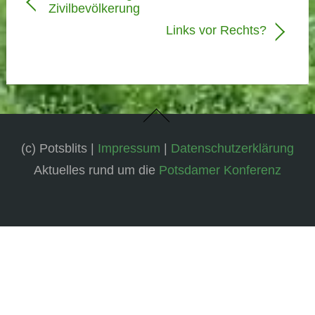
Zivilbevölkerung
Links vor Rechts?
(c) Potsblits |
Impressum
|
Datenschutzerklärung
Aktuelles rund um die
Potsdamer Konferenz