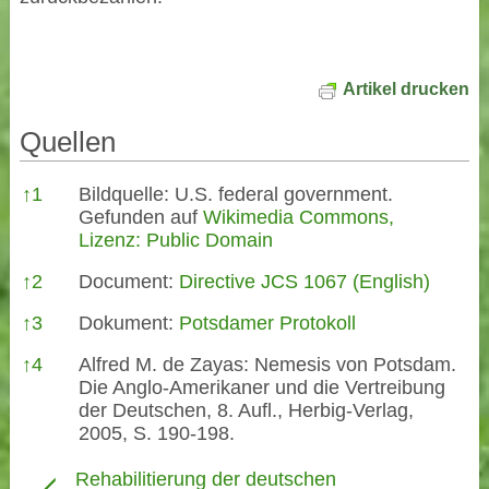
Artikel drucken
Quellen
Quellen
↑
1
Bildquelle: U.S. federal government.
Gefunden auf
Wikimedia Commons,
Lizenz: Public Domain
↑
2
Document:
Directive JCS 1067 (English)
↑
3
Dokument:
Potsdamer Protokoll
↑
4
Alfred M. de Zayas: Nemesis von Potsdam.
Die Anglo-Amerikaner und die Vertreibung
der Deutschen, 8. Aufl., Herbig-Verlag,
2005, S. 190-198.
Rehabilitierung der deutschen