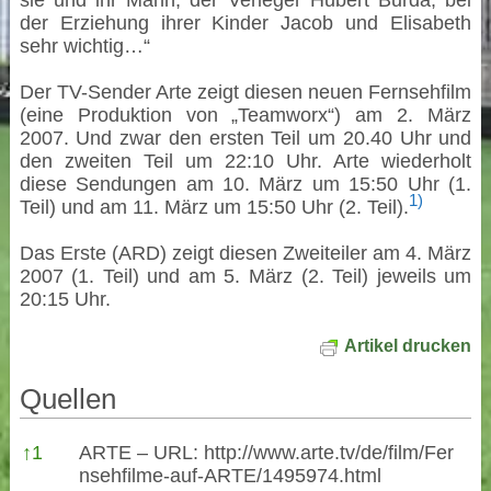
sie und ihr Mann, der Verleger Hubert Burda, bei
der Erziehung ihrer Kinder Jacob und Elisabeth
sehr wichtig…“
Der TV-Sender Arte zeigt diesen neuen Fernsehfilm
(eine Produktion von „Teamworx“) am 2. März
2007. Und zwar den ersten Teil um 20.40 Uhr und
den zweiten Teil um 22:10 Uhr. Arte wiederholt
diese Sendungen am 10. März um 15:50 Uhr (1.
1)
Teil) und am 11. März um 15:50 Uhr (2. Teil).
Das Erste (ARD) zeigt diesen Zweiteiler am 4. März
2007 (1. Teil) und am 5. März (2. Teil) jeweils um
20:15 Uhr.
Artikel drucken
Quellen
Quellen
↑
1
ARTE – URL:
http://www.arte.tv/de/film/Fer
nsehfilme-auf-ARTE/1495974.html