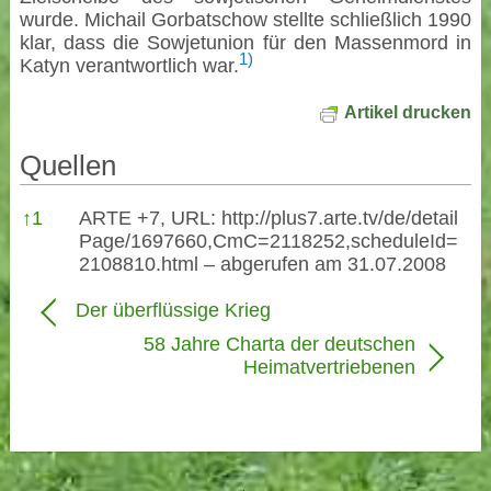
wurde. Michail Gorbatschow stellte schließlich 1990
klar, dass die Sowjetunion für den Massenmord in
1)
Katyn verantwortlich war.
Artikel drucken
Quellen
Quellen
↑
1
ARTE +7, URL:
http://plus7.arte.tv/de/detail
Page/1697660,CmC=2118252,scheduleId=
2108810.html
– abgerufen am 31.07.2008
Der überflüssige Krieg
58 Jahre Charta der deutschen
Heimatvertriebenen