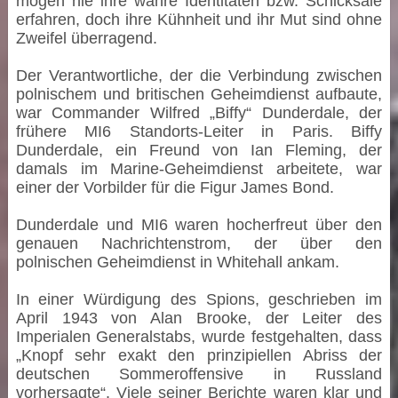
mögen nie ihre wahre Identitäten bzw. Schicksale
erfahren, doch ihre Kühnheit und ihr Mut sind ohne
Zweifel überragend.
Der Verantwortliche, der die Verbindung zwischen
polnischem und britischen Geheimdienst aufbaute,
war Commander Wilfred „Biffy“ Dunderdale, der
frühere MI6 Standorts-Leiter in Paris. Biffy
Dunderdale, ein Freund von Ian Fleming, der
damals im Marine-Geheimdienst arbeitete, war
einer der Vorbilder für die Figur James Bond.
Dunderdale und MI6 waren hocherfreut über den
genauen Nachrichtenstrom, der über den
polnischen Geheimdienst in Whitehall ankam.
In einer Würdigung des Spions, geschrieben im
April 1943 von Alan Brooke, der Leiter des
Imperialen Generalstabs, wurde festgehalten, dass
„Knopf sehr exakt den prinzipiellen Abriss der
deutschen Sommeroffensive in Russland
vorhersagte“. Viele seiner Berichte waren klar und