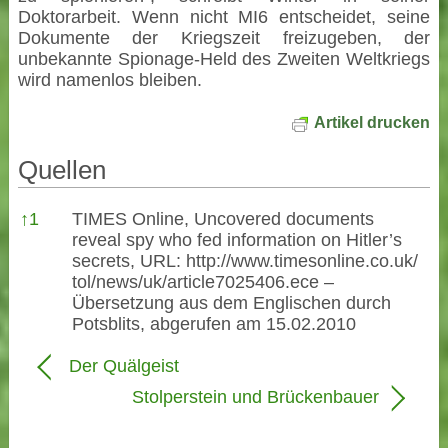
Doktorarbeit. Wenn nicht MI6 entscheidet, seine
Dokumente der Kriegszeit freizugeben, der
unbekannte Spionage-Held des Zweiten Weltkriegs
wird namenlos bleiben.
Artikel drucken
Quellen
Quellen
↑
1
TIMES Online, Uncovered documents
reveal spy who fed information on Hitler’s
secrets, URL:
http://www.timesonline.co.uk/
tol/news/uk/article7025406.ece
–
Übersetzung aus dem Englischen durch
Potsblits, abgerufen am 15.02.2010
Der Quälgeist
Stolperstein und Brückenbauer