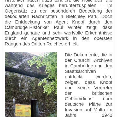
Historiker haben dazu tendiert, die Rolle des MI6
während des Krieges herunterzuspielen – im
Gegensatz zu der besonderen Bedeutung der
dekodierten Nachrichten in Bletchley Park. Doch
die Entdeckung von Agent Knopf durch den
Cambridge-Historiker Paul Winter zeigt, dass
England genaue und sehr wertvolle Erkenntnisse
durch ein Agentennetzwerk in den obersten
Rängen des Dritten Reiches erhielt.
Die Dokumente, die in
den Churchill-Archiven
in Cambridge und den
Staatsarchiven
entdeckt wurden,
zeigen, dass Knopf
und seine Vertreter
den britischen
Geheimdienst über
deutsche Pläne zur
Invasion auf Malta im
Jahre 1942