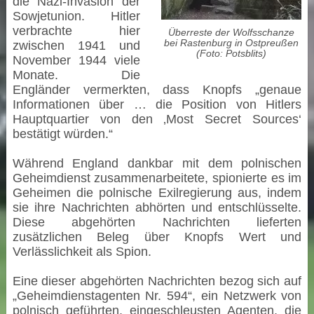
die Nazi-Invasion der
Sowjetunion. Hitler
verbrachte hier
Überreste der Wolfsschanze
bei Rastenburg in Ostpreußen
zwischen 1941 und
(Foto: Potsblits)
November 1944 viele
Monate. Die
Engländer vermerkten, dass Knopfs „genaue
Informationen über … die Position von Hitlers
Hauptquartier von den ‚Most Secret Sources‘
bestätigt würden.“
Während England dankbar mit dem polnischen
Geheimdienst zusammenarbeitete, spionierte es im
Geheimen die polnische Exilregierung aus, indem
sie ihre Nachrichten abhörten und entschlüsselte.
Diese abgehörten Nachrichten lieferten
zusätzlichen Beleg über Knopfs Wert und
Verlässlichkeit als Spion.
Eine dieser abgehörten Nachrichten bezog sich auf
„Geheimdienstagenten Nr. 594“, ein Netzwerk von
polnisch geführten, eingeschleusten Agenten, die