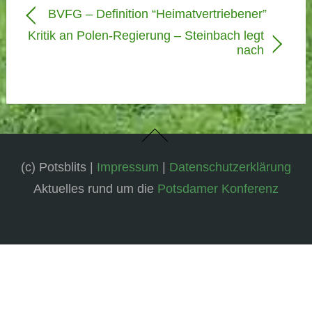
BVFG – Definition “Heimatvertriebener”
Kritik an Polen-Regierung – Steinbach legt
nach
(c) Potsblits |
Impressum
|
Datenschutzerklärung
Aktuelles rund um die
Potsdamer Konferenz