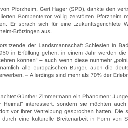
von Pforzheim, Gert Hager (SPD), dankte den vertr
iierten Bombenterror völlig zerstörten Pforzheim mi
en. Er sprach sich für eine „zukunftsgerichtete 
heim-Brötzingen aus.
rsitzende der Landsmannschaft Schlesien in Ba
50 in Erfüllung gehen: in einem Jahr werden die 
kkehren können“ – auch wenn diese nunmehr „polnisc
ämlich alle europäischen Bürger, auch die deuts
werben. – Allerdings sind mehr als 70% der Erlebn
obachtet Günther Zimmermann ein Phänomen: Junge P
r Heimat“ interessiert, sondern sie möchten auc
 dort vor ihrer Vertreibung gesprochen hatten. Die
n durch eine kulturelle Breitenarbeit in Form von