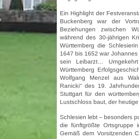
Ein Highlight der Festverans
Buckenberg war der Vortr
Beziehungen zwischen Wü
während des 30-jährigen Kri
Württemberg die Schlesieri
1647 bis 1652 war Johannes S
sein Leibarzt… Umgekehr
Württemberg Erfolgsgeschicht
Wolfgang Menzel aus Walde
Ranicki“ des 19. Jahrhunde
Stuttgart für den württembe
Lustschloss baut, der heutige
Schlesien lebt – besonders p
die fünftgrößte Ortsgruppe 
Gemäß dem Vorsitzenden Chr