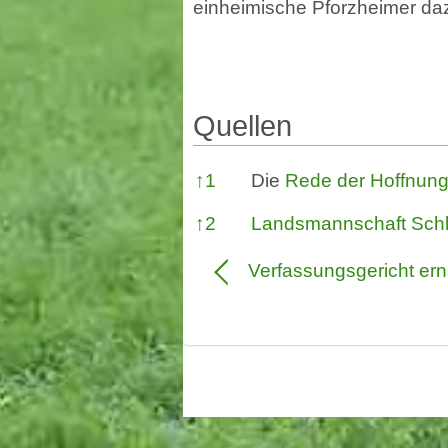
einheimische Pforzheimer da
Quellen
Quellen
↑
1
Die
Rede der Hoffnun
↑
2
Landsmannschaft Schl
Verfassungsgericht er