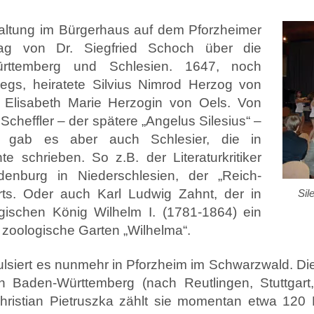
taltung im Bürgerhaus auf dem Pforzheimer
ag von Dr. Siegfried Schoch über die
rttemberg und Schlesien. 1647, noch
egs, heiratete Silvius Nimrod Herzog von
n Elisabeth Marie Herzogin von Oels. Von
cheffler – der spätere „Angelus Silesius“ –
t gab es aber auch Schlesier, die in
e schrieben. So z.B. der Literaturkritiker
nburg in Niederschlesien, der „Reich-
rts. Oder auch Karl Ludwig Zahnt, der in
Sil
rgischen König Wilhelm I. (1781-1864) ein
 zoologische Garten „Wilhelma“.
ulsiert es nunmehr in Pforzheim im Schwarzwald. Die
in Baden-Württemberg (nach Reutlingen, Stuttgart
istian Pietruszka zählt sie momentan etwa 120 Mi