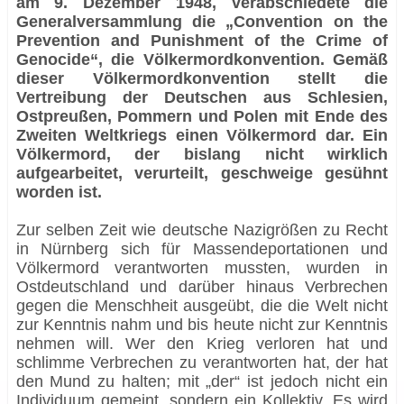
am 9. Dezember 1948, verabschiedete die
Generalversammlung die „Convention on the
Prevention and Punishment of the Crime of
Genocide“, die Völkermordkonvention. Gemäß
dieser Völkermordkonvention stellt die
Vertreibung der Deutschen aus Schlesien,
Ostpreußen, Pommern und Polen mit Ende des
Zweiten Weltkriegs einen Völkermord dar. Ein
Völkermord, der bislang nicht wirklich
aufgearbeitet, verurteilt, geschweige gesühnt
worden ist.
Zur selben Zeit wie deutsche Nazigrößen zu Recht
in Nürnberg sich für Massendeportationen und
Völkermord verantworten mussten, wurden in
Ostdeutschland und darüber hinaus Verbrechen
gegen die Menschheit ausgeübt, die die Welt nicht
zur Kenntnis nahm und bis heute nicht zur Kenntnis
nehmen will. Wer den Krieg verloren hat und
schlimme Verbrechen zu verantworten hat, der hat
den Mund zu halten; mit „der“ ist jedoch nicht ein
Individuum gemeint, sondern ein Kollektiv. Es wird